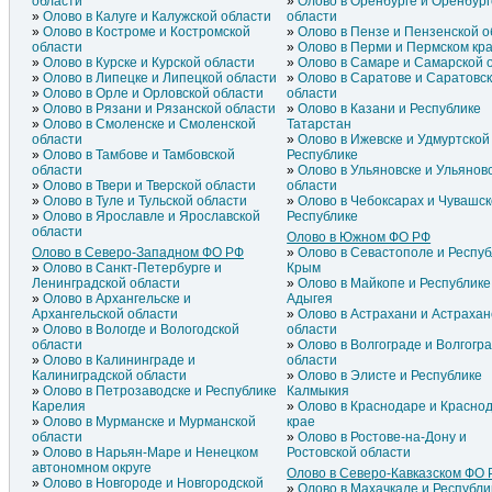
области
Олово в Оренбурге и Оренбург
Олово в Калуге и Калужской области
области
Олово в Костроме и Костромской
Олово в Пензе и Пензенской о
области
Олово в Перми и Пермском кр
Олово в Курске и Курской области
Олово в Самаре и Самарской 
Олово в Липецке и Липецкой области
Олово в Саратове и Саратовс
Олово в Орле и Орловской области
области
Олово в Рязани и Рязанской области
Олово в Казани и Республике
Олово в Смоленске и Смоленской
Татарстан
области
Олово в Ижевске и Удмуртской
Олово в Тамбове и Тамбовской
Республике
области
Олово в Ульяновске и Ульянов
Олово в Твери и Тверской области
области
Олово в Туле и Тульской области
Олово в Чебоксарах и Чувашс
Олово в Ярославле и Ярославской
Республике
области
Олово в Южном ФО РФ
Олово в Северо-Западном ФО РФ
Олово в Севастополе и Респуб
Олово в Санкт-Петербурге и
Крым
Ленинградской области
Олово в Майкопе и Республике
Олово в Архангельске и
Адыгея
Архангельской области
Олово в Астрахани и Астрахан
Олово в Вологде и Вологодской
области
области
Олово в Волгограде и Волгогр
Олово в Калининграде и
области
Калиниградской области
Олово в Элисте и Республике
Олово в Петрозаводске и Республике
Калмыкия
Карелия
Олово в Краснодаре и Красно
Олово в Мурманске и Мурманской
крае
области
Олово в Ростове-на-Дону и
Олово в Нарьян-Маре и Ненецком
Ростовской области
автономном округе
Олово в Северо-Кавказском ФО
Олово в Новгороде и Новгородской
Олово в Махачкале и Республи