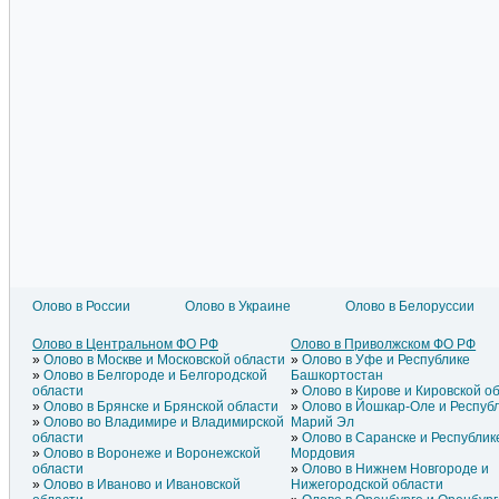
Олово в России
Олово в Украине
Олово в Белоруссии
Олово в Литве
Олово в Азербайджане
Олово
Олово в Латвии
Олово в Армении
Олово
Олово в Центральном ФО РФ
Олово в Приволжском ФО РФ
Олово в Эстонии
Олово в Греции
Олово
Олово в Москве и Московской области
Олово в Уфе и Республике
Олово в Молдавии
Олово в Грузии
Олово
Олово в Белгороде и Белгородской
Башкортостан
области
Олово в Кирове и Кировской о
Олово в Брянске и Брянской области
Олово в Йошкар-Оле и Респуб
Олово во Владимире и Владимирской
Марий Эл
области
Олово в Саранске и Республик
Олово в Воронеже и Воронежской
Мордовия
области
Олово в Нижнем Новгороде и
Олово в Иваново и Ивановской
Нижегородской области