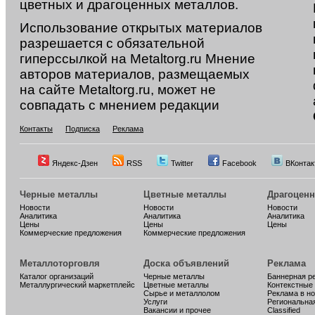
цветных и драгоценных металлов.
Использование открытых материалов
разрешается с обязательной
гиперссылкой на Metaltorg.ru Мнение
авторов материалов, размещаемых
на сайте Metaltorg.ru, может не
совпадать с мнением редакции
Контакты
Подписка
Реклама
Яндекс-Дзен
RSS
Twitter
Facebook
ВКонтак
Черные металлы
Цветные металлы
Драгоцен
Новости
Новости
Новости
Аналитика
Аналитика
Аналитика
Цены
Цены
Цены
Коммерческие предложения
Коммерческие предложения
Металлоторговля
Доска объявлений
Реклама
Каталог организаций
Черные металлы
Баннерная р
Металлургический маркетплейс
Цветные металлы
Контекстные
Сырье и металлолом
Реклама в н
Услуги
Региональна
Вакансии и прочее
Classified