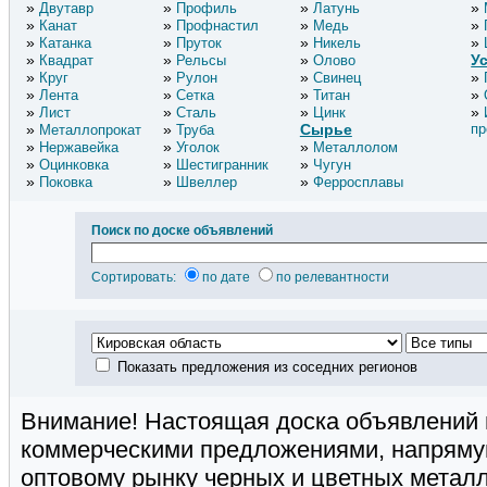
Двутавр
Профиль
Латунь
Канат
Профнастил
Медь
Катанка
Пруток
Никель
У
Квадрат
Рельсы
Олово
Круг
Рулон
Свинец
Лента
Сетка
Титан
Лист
Сталь
Цинк
Сырье
пр
Металлопрокат
Труба
Нержавейка
Уголок
Металлолом
Оцинковка
Шестигранник
Чугун
Поковка
Швеллер
Ферросплавы
Поиск по доске объявлений
Сортировать:
по дате
по релевантности
Показать предложения из соседних регионов
Внимание! Настоящая доска объявлений 
коммерческими предложениями, напряму
оптовому рынку черных и цветных метал