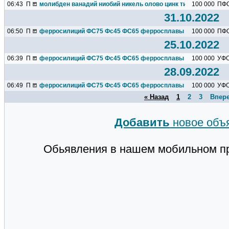
06:43
П
молибден ванадий ниобий никель олово цинк титан марганец х
100 000
ПФ
31.10.2022
06:50
П
ферросилиций ФС75 Фс45 ФС65 ферросплавы титан алюминий
100 000
ПФ
25.10.2022
06:39
П
ферросилиций ФС75 Фс45 ФС65 ферросплавы титан алюминий
100 000
УФ
28.09.2022
06:49
П
ферросилиций ФС75 Фс45 ФС65 ферросплавы титан алюминий
100 000
УФ
« Назад
1
2
3
Впере
Добавить
новое объ
Обьявления в нашем мобильном п