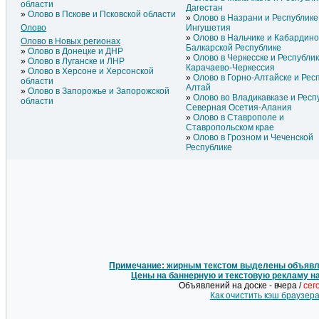
области
Дагестан
Олово в Пскове и Псковской области
Олово в Назрани и Республике
Олово
Ингушетия
Олово в Нальчике и Кабардино
Олово в Новых регионах
Балкарской Республике
Олово в Донецке и ДНР
Олово в Черкесске и Республи
Олово в Луганске и ЛНР
Карачаево-Черкессия
Олово в Херсоне и Херсонской
Олово в Горно-Алтайске и Рес
области
Алтай
Олово в Запорожье и Запорожской
Олово во Владикавказе и Респ
области
Северная Осетия-Алания
Олово в Ставрополе и
Ставропольском крае
Олово в Грозном и Чеченской
Республике
Примечание: жирным текстом выделены объявле
Цены на баннерную и текстовую рекламу н
Объявлений на доске - вчера /
сег
Как очистить кэш браузер