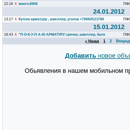
22:16
К
много.8906
ПФ
24.01.2012
13:17
К
Куплю арматуру , швеллер, уголок +79060523780
ПФ
15.01.2012
16:43
К
''П-О-К-У-П-А-Ю АРМАТУРУ срочно, швеллер, балку, лист 8-906...
ПФ
« Назад
1
2
Вперед
Добавить
новое объ
Обьявления в нашем мобильном п