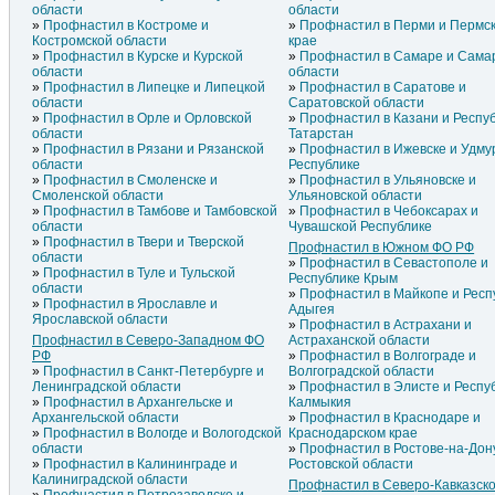
области
области
Профнастил в Костроме и
Профнастил в Перми и Пермс
Костромской области
крае
Профнастил в Курске и Курской
Профнастил в Самаре и Сама
области
области
Профнастил в Липецке и Липецкой
Профнастил в Саратове и
области
Саратовской области
Профнастил в Орле и Орловской
Профнастил в Казани и Респу
области
Татарстан
Профнастил в Рязани и Рязанской
Профнастил в Ижевске и Удму
области
Республике
Профнастил в Смоленске и
Профнастил в Ульяновске и
Смоленской области
Ульяновской области
Профнастил в Тамбове и Тамбовской
Профнастил в Чебоксарах и
области
Чувашской Республике
Профнастил в Твери и Тверской
Профнастил в Южном ФО РФ
области
Профнастил в Севастополе и
Профнастил в Туле и Тульской
Республике Крым
области
Профнастил в Майкопе и Респ
Профнастил в Ярославле и
Адыгея
Ярославской области
Профнастил в Астрахани и
Профнастил в Северо-Западном ФО
Астраханской области
РФ
Профнастил в Волгограде и
Профнастил в Санкт-Петербурге и
Волгоградской области
Ленинградской области
Профнастил в Элисте и Респу
Профнастил в Архангельске и
Калмыкия
Архангельской области
Профнастил в Краснодаре и
Профнастил в Вологде и Вологодской
Краснодарском крае
области
Профнастил в Ростове-на-Дон
Профнастил в Калининграде и
Ростовской области
Калиниградской области
Профнастил в Северо-Кавказск