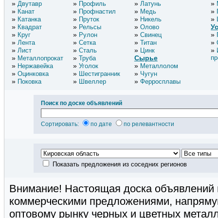
Двутавр
Профиль
Латунь
Канат
Профнастил
Медь
Катанка
Пруток
Никель
У
Квадрат
Рельсы
Олово
Круг
Рулон
Свинец
Лента
Сетка
Титан
Лист
Сталь
Цинк
Сырье
пр
Металлопрокат
Труба
Нержавейка
Уголок
Металлолом
Оцинковка
Шестигранник
Чугун
Поковка
Швеллер
Ферросплавы
Поиск по доске объявлений
Сортировать:
по дате
по релевантности
Показать предложения из соседних регионов
Внимание! Настоящая доска объявлений 
коммерческими предложениями, напряму
оптовому рынку черных и цветных метал