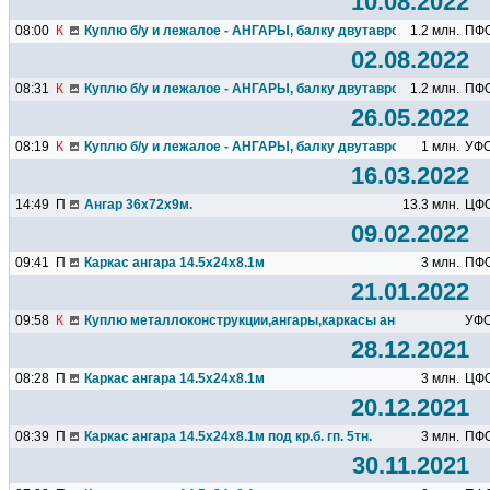
10.08.2022
08:00
К
Куплю б/у и лежалое - АНГАРЫ, балку двутавровую, швеллер.
1.2 млн.
ПФ
02.08.2022
08:31
К
Куплю б/у и лежалое - АНГАРЫ, балку двутавровую, швеллер.
1.2 млн.
ПФ
26.05.2022
08:19
К
Куплю б/у и лежалое - АНГАРЫ, балку двутавровую, швеллер.
1 млн.
УФ
16.03.2022
14:49
П
Ангар 36х72х9м.
13.3 млн.
ЦФ
09.02.2022
09:41
П
Каркас ангара 14.5х24х8.1м
3 млн.
ПФ
21.01.2022
09:58
К
Куплю металлоконструкции,ангары,каркасы ангаров,подкрано
УФ
28.12.2021
08:28
П
Каркас ангара 14.5х24х8.1м
3 млн.
ЦФ
20.12.2021
08:39
П
Каркас ангара 14.5х24х8.1м под кр.б. гп. 5тн.
3 млн.
ПФ
30.11.2021