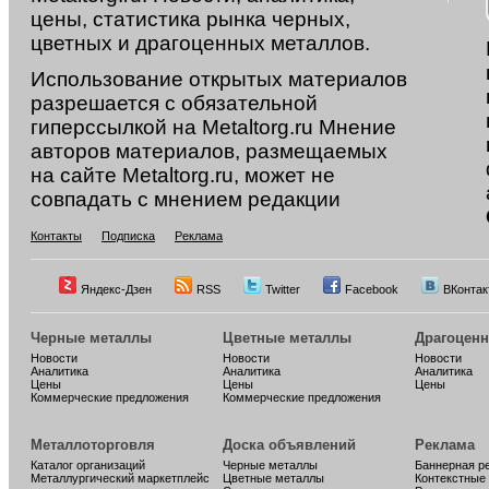
цены, статистика рынка черных,
цветных и драгоценных металлов.
Использование открытых материалов
разрешается с обязательной
гиперссылкой на Metaltorg.ru Мнение
авторов материалов, размещаемых
на сайте Metaltorg.ru, может не
совпадать с мнением редакции
Контакты
Подписка
Реклама
Яндекс-Дзен
RSS
Twitter
Facebook
ВКонтак
Черные металлы
Цветные металлы
Драгоцен
Новости
Новости
Новости
Аналитика
Аналитика
Аналитика
Цены
Цены
Цены
Коммерческие предложения
Коммерческие предложения
Металлоторговля
Доска объявлений
Реклама
Каталог организаций
Черные металлы
Баннерная р
Металлургический маркетплейс
Цветные металлы
Контекстные