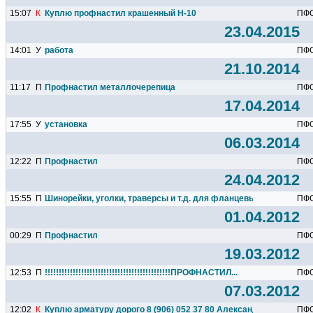
15:07
К
Куплю профнастил крашенный Н-10
ПФ
23.04.2015
14:01
У
работа
ПФ
21.10.2014
11:17
П
Профнастил металлочерепица
ПФ
17.04.2014
17:55
У
установка
ПФ
06.03.2014
12:22
П
Профнастил
ПФ
24.04.2012
15:55
П
Шинорейки, уголки, траверсы и т.д. для фланцевых соединений.
ПФ
01.04.2012
00:29
П
Профнастил
ПФ
19.03.2012
12:53
П
!!!!!!!!!!!!!!!!!!!!!!!!!!!!!!!!!!!!!!!!!!!!!ПРОФНАСТИЛ...
ПФ
07.03.2012
12:02
К
Куплю арматуру дорого 8 (906) 052 37 80 Александр
ПФ