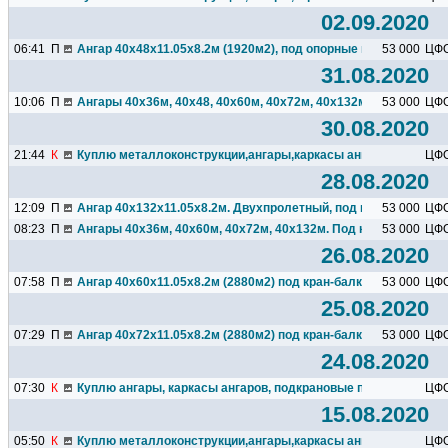
02.09.2020
06:41
П
Ангар 40х48х11.05х8.2м (1920м2), под опорные кран-балки г\п 
53 000
ЦФ
31.08.2020
10:06
П
Ангары 40х36м, 40х48, 40х60м, 40х72м, 40х132м. Под кран-бал
53 000
ЦФ
30.08.2020
21:44
К
Куплю металлоконструкции,ангары,каркасы ангаров,подкрано
ЦФ
28.08.2020
12:09
П
Ангар 40х132х11.05х8.2м. Двухпролетный, под кран-балки г\п 
53 000
ЦФ
08:23
П
Ангары 40х36м, 40х60м, 40х72м, 40х132м. Под кран-балки г\п 
53 000
ЦФ
26.08.2020
07:58
П
Ангар 40х60х11.05х8.2м (2880м2) под кран-балки г\п 5т ,под...
53 000
ЦФ
25.08.2020
07:29
П
Ангар 40х72х11.05х8.2м (2880м2) под кран-балки г\п 5т ,под...
53 000
ЦФ
24.08.2020
07:30
К
Куплю ангары, каркасы ангаров, подкрановые пути, кран-балки
ЦФ
15.08.2020
05:50
К
Куплю металлоконструкции,ангары,каркасы ангаров,подкрано
ЦФ