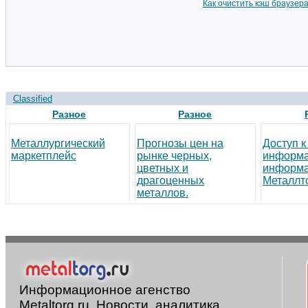
Как очистить кэш браузер
Classified
Разное
Разное
Металлургический
Прогнозы цен на
Доступ к
маркетплейс
рынке черных,
информ
цветных и
информа
драгоценных
Металлто
металлов.
Информационное агенство
Metaltorg.ru. Новости, аналитика,