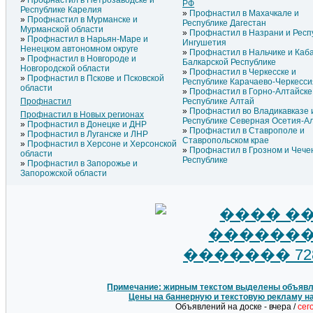
Профнастил в Петрозаводске и
РФ
Республике Карелия
Профнастил в Махачкале и
Профнастил в Мурманске и
Республике Дагестан
Мурманской области
Профнастил в Назрани и Респ
Профнастил в Нарьян-Маре и
Ингушетия
Ненецком автономном округе
Профнастил в Нальчике и Каб
Профнастил в Новгороде и
Балкарской Республике
Новгородской области
Профнастил в Черкесске и
Профнастил в Пскове и Псковской
Республике Карачаево-Черкесси
области
Профнастил в Горно-Алтайске
Профнастил
Республике Алтай
Профнастил во Владикавказе 
Профнастил в Новых регионах
Республике Северная Осетия-А
Профнастил в Донецке и ДНР
Профнастил в Ставрополе и
Профнастил в Луганске и ЛНР
Ставропольском крае
Профнастил в Херсоне и Херсонской
Профнастил в Грозном и Чече
области
Республике
Профнастил в Запорожье и
Запорожской области
Примечание: жирным текстом выделены объявле
Цены на баннерную и текстовую рекламу н
Объявлений на доске - вчера /
сег